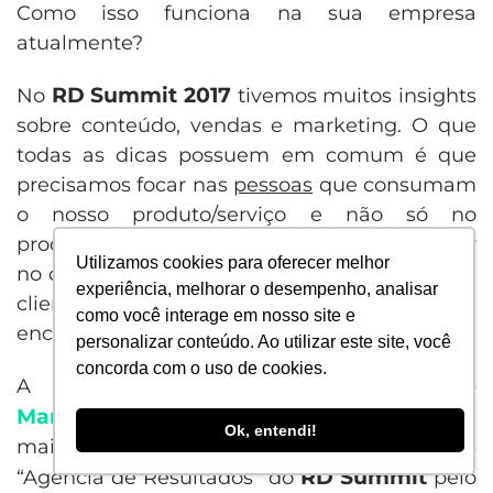
Como isso funciona na sua empresa
atualmente?
RD Summit 2017
No
tivemos muitos insights
sobre conteúdo, vendas e marketing. O que
todas as dicas possuem em comum é que
precisamos focar nas
pessoas
que consumam
o nosso produto/serviço e não só no
produto/serviço oferecido. É necessário pensar
Utilizamos cookies para oferecer melhor
no cliente e principalmente no cliente do seu
experiência, melhorar o desempenho, analisar
cliente, pois sucesso vem de satisfação e
como você interage em nosso site e
encantamento dessas pessoas.
personalizar conteúdo. Ao utilizar este site, você
concorda com o uso de cookies.
Next4
estratégias de
A
trabalha com
Marketing Digital
Criação de sites
e
há
Ok, entendi!
mais de 12 anos. Fomos indicados ao prêmio
RD Summit
“Agência de Resultados” do
pelo