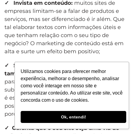
✓
Invista em conte
ú
do:
muitos sites de
empresas limitam-se a falar de produtos e
serviços, mas ser diferenciado é ir além. Que
tal elaborar textos com informações úteis e
que tenham relação com o seu tipo de
negócio? O marketing de conteúdo está em
alta e surte um efeito bem positivo;
✓
Se for publicar textos, cuidado com o
Utilizamos cookies para oferecer melhor
tamanho:
publicações muito extensas, com
experiência, melhorar o desempenho, analisar
parágrafos muito longos, sem imagens ou
como você interage em nosso site e
subtítulos não chamam a atenção. Uma ideia
personalizar conteúdo. Ao utilizar este site, você
é escrever na forma de tópicos quando
concorda com o uso de cookies.
possível, as famosas “listas” fazem sucesso,
porque otimizam a leitura do internauta;
Ok, entendi!
✓
Garanta que o seu site seja uma via de