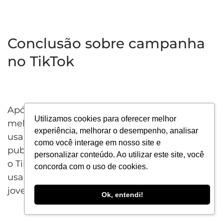
Conclusão sobre campanha
no TikTok
Após ler este artigo, você deve ter uma
Utilizamos cookies para oferecer melhor
melhor compreensão de como você pode
experiência, melhorar o desempenho, analisar
usar o TikTok para criar uma campanha
como você interage em nosso site e
publicitária de sucesso. Tenha em mente que
personalizar conteúdo. Ao utilizar este site, você
o TikTok é um aplicativo de mídia social que é
concorda com o uso de cookies.
usado principalmente por um público mais
jovem.
Ok, entendi!