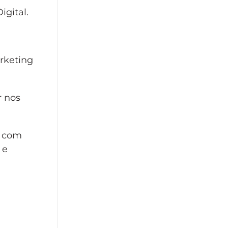
gital.
rketing
r nos
o com
 e