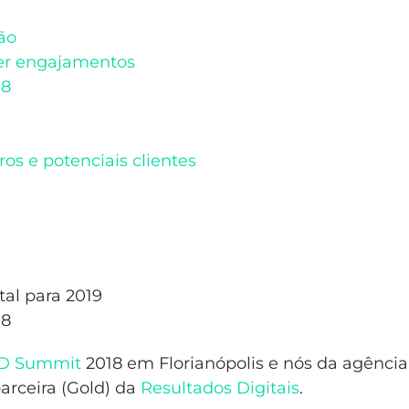
ão
ver engajamentos
18
os e potenciais clientes
tal para 2019
18
D Summit
2018 em Florianópolis e nós da agênci
arceira (Gold) da
Resultados Digitais
.