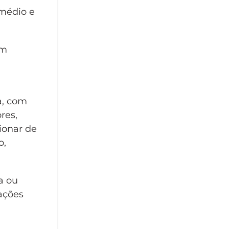
 médio e
um
a, com
res,
ionar de
o,
a ou
ações