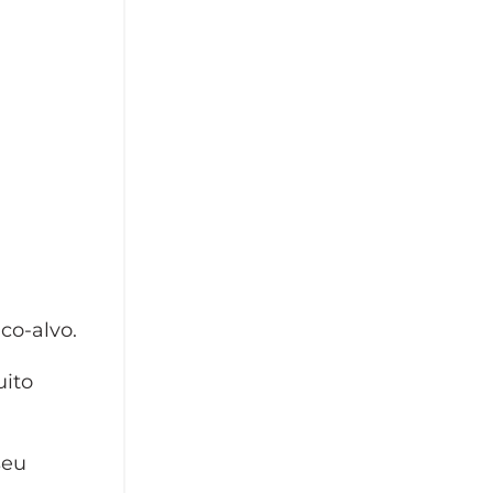
co-alvo.
uito
seu