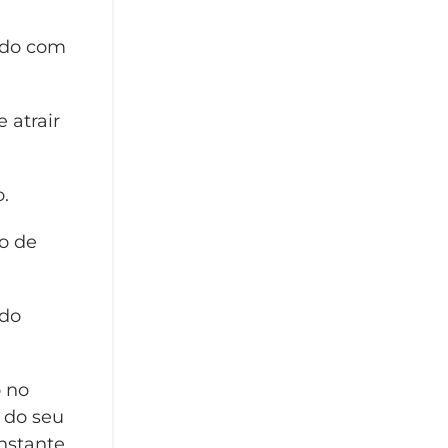
ordo com
 atrair
.
o de
ndo
o no
 do seu
nstante.