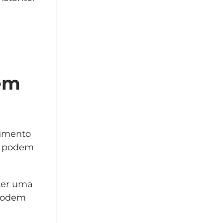
em
egmento
ue podem
 ter uma
 podem