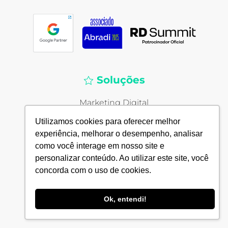
Soluções
Marketing Digital
Criação de Sites
Utilizamos cookies para oferecer melhor
experiência, melhorar o desempenho, analisar
CRM
como você interage em nosso site e
Hospedagem de sites VPS
personalizar conteúdo. Ao utilizar este site, você
Consultoria em Vendas
concorda com o uso de cookies.
SEO
Ok, entendi!
Já sou cliente