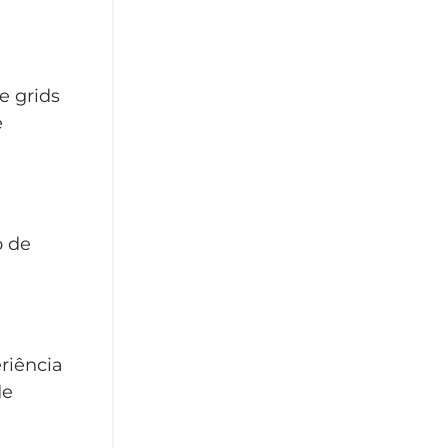
e grids
e
o de
riência
de