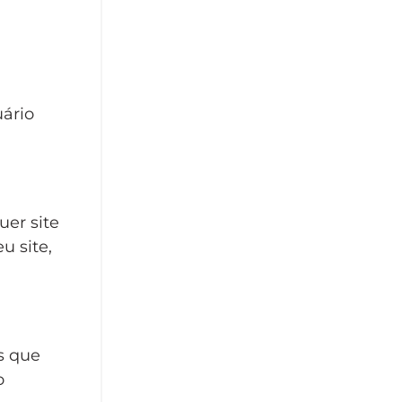
ário
er site
u site,
s que
o