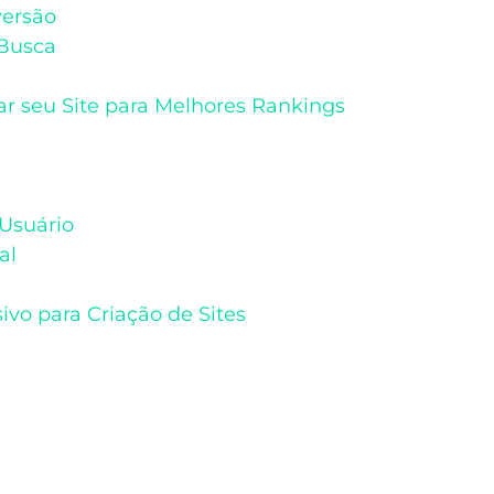
versão
 Busca
r seu Site para Melhores Rankings
Usuário
al
vo para Criação de Sites