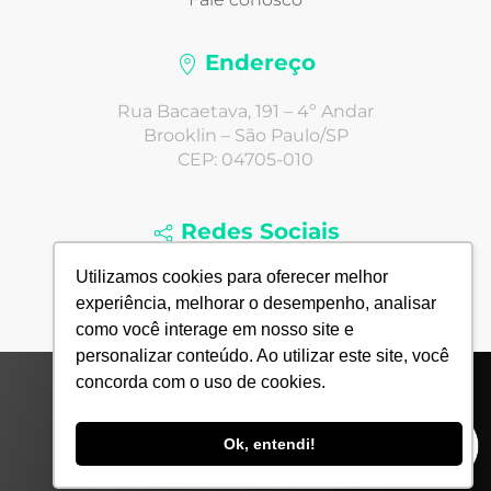
Endereço
Rua Bacaetava, 191 – 4º Andar
Brooklin – São Paulo/SP
CEP: 04705-010
Redes Sociais
Utilizamos cookies para oferecer melhor
experiência, melhorar o desempenho, analisar
como você interage em nosso site e
personalizar conteúdo. Ao utilizar este site, você
concorda com o uso de cookies.
© 2022 Todos Direitos Reservados - Agência Next4
Comunicação Digital Ltda.
Ok, entendi!
Desde 2005 até hoje.
In hoc Signus vinces
.