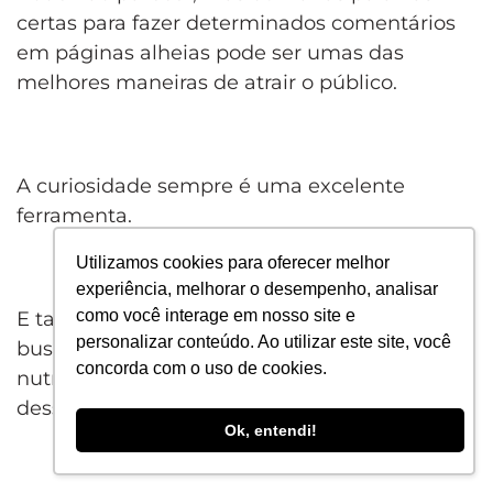
certas para fazer determinados comentários
em páginas alheias pode ser umas das
melhores maneiras de atrair o público.
A curiosidade sempre é uma excelente
ferramenta.
Utilizamos cookies para oferecer melhor
experiência, melhorar o desempenho, analisar
como você interage em nosso site e
E também, é claro, poderá saber onde eles
personalizar conteúdo. Ao utilizar este site, você
buscam informações para manter seu público
concorda com o uso de cookies.
nutrido ou sua página atualizada, se valendo
dessa mesma fonte.
Ok, entendi!