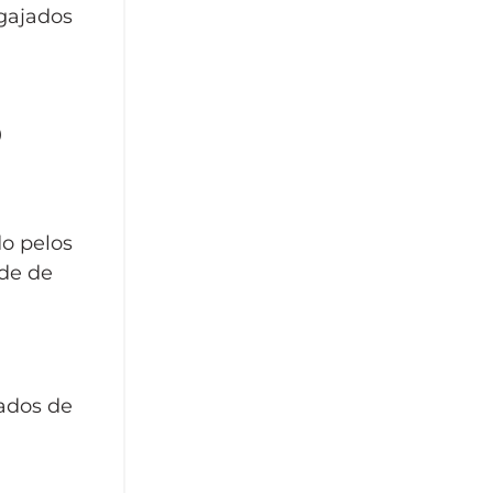
ngajados
o
o pelos
ade de
tados de