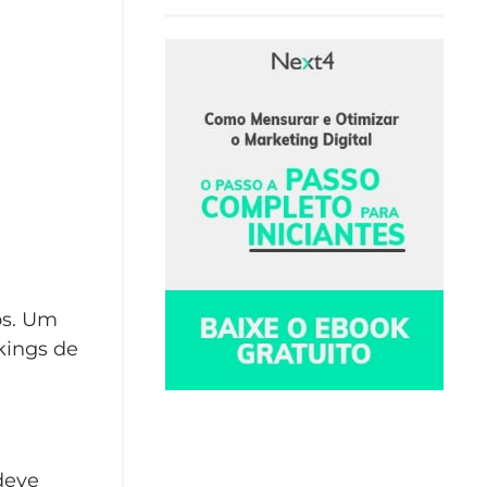
os. Um
kings de
deve