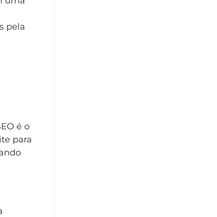
om uma
a
s pela
SEO é o
ite para
rando
a