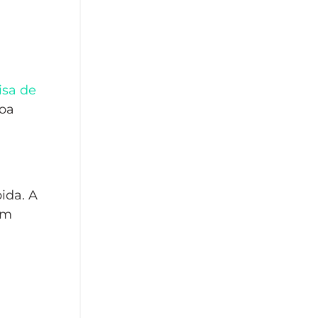
isa de
boa
ida. A
em