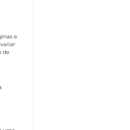
ginas e
variar
o de
a