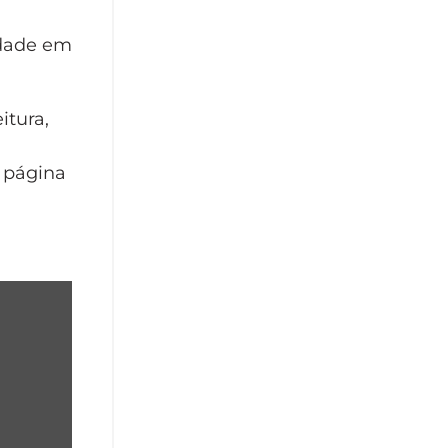
idade em
itura,
e página