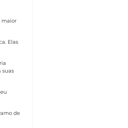
m maior
a. Elas
ria
s suas
seu
 ramo de