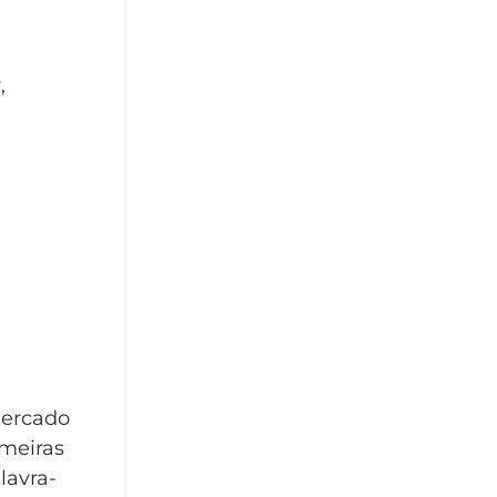
,
mercado
meiras
lavra-