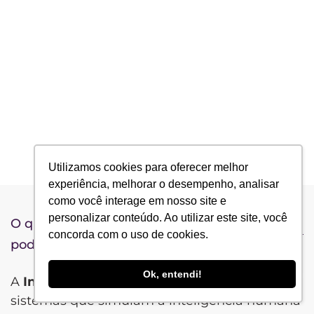
Conteúdo para o Sucesso…
agosto 21, 2024
|
Blog
,
Fintech
No mercado altamente competitivo das
Fintechs, o Marketing de Conteúdo tem se
mostrado um…
LEIA MAIS
Utilizamos cookies para oferecer melhor
experiência, melhorar o desempenho, analisar
como você interage em nosso site e
personalizar conteúdo. Ao utilizar este site, você
O que é Inteligência Artificial e como ela
concorda com o uso de cookies.
pode beneficiar meu negócio?
Ok, entendi!
A
Inteligência Artificial (IA)
refere-se a
sistemas que simulam a inteligência humana