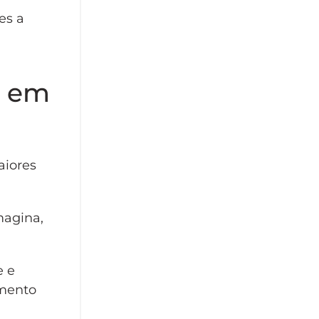
es a
o em
aiores
magina,
e e
omento