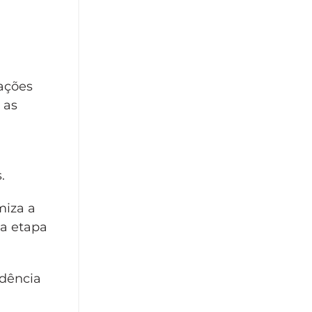
rações
 as
.
miza a
a etapa
adência