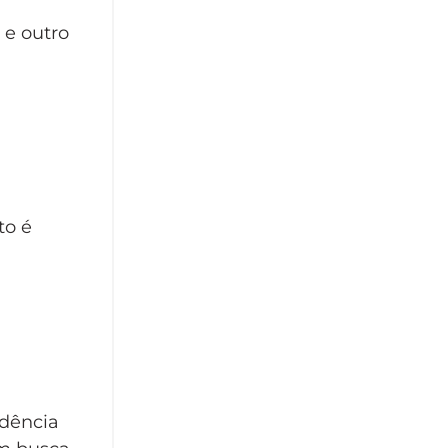
 e outro
to é
adência