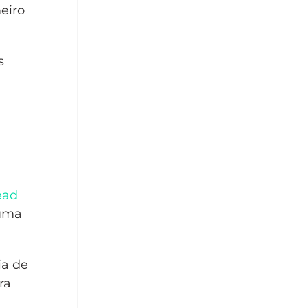
eiro
s
ead
 uma
ia de
ra