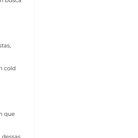
em busca
tas,
m cold
m que
 dessas,