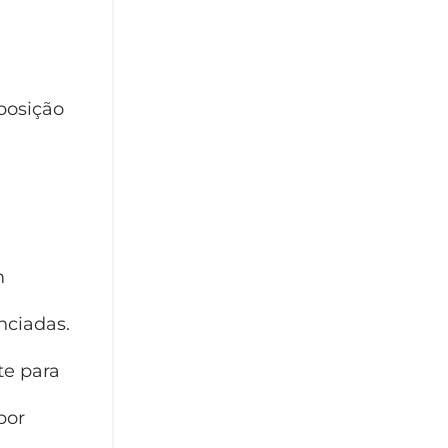
posição
m
nciadas.
te para
por