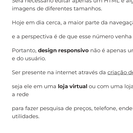
Será necessário editar apenas um HTML e alg
imagens de diferentes tamanhos.
Hoje em dia cerca, a maior parte da navegação
e a perspectiva é de que esse número venha
Portanto,
design responsivo
não é apenas um
e do usuário.
Ser presente na internet através da
criação d
seja ele em uma
loja virtual
ou com uma loja f
a rede
para fazer pesquisa de preços, telefone, ender
utilidades.