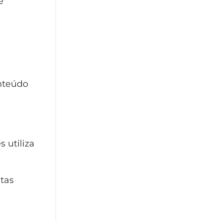
e
nteúdo
 utiliza
ntas