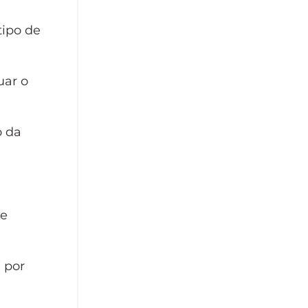
tipo de
uar o
o da
te
 por