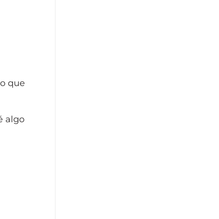
no que
é algo