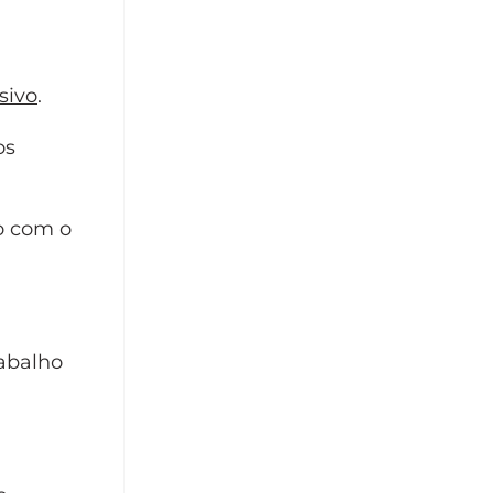
sivo
.
os
do com o
rabalho