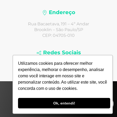
Endereço
Rua Bacaetava, 191 – 4º Andar
Brooklin – São Paulo/SP
CEP: 04705-010
Redes Sociais
Utilizamos cookies para oferecer melhor
experiência, melhorar o desempenho, analisar
como você interage em nosso site e
personalizar conteúdo. Ao utilizar este site, você
concorda com o uso de cookies.
© 2022 Todos Direitos Reservados - Agência Next4
Comunicação Digital Ltda.
Ok, entendi!
Desde 2005 até hoje.
In hoc Signus vinces
.