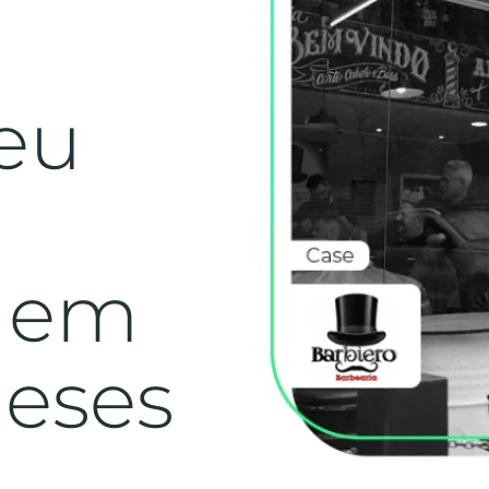
seu
s em
eses