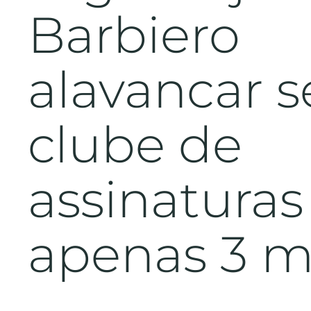
Barbiero
alavancar 
clube de
assinatura
apenas 3 m