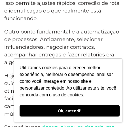
Isso permite ajustes rápidos, correção de rota
e identificação do que realmente está
funcionando.
Outro ponto fundamental é a automatização
de processos. Antigamente, selecionar
influenciadores, negociar contratos,
acompanhar entregas e fazer relatórios era
algo trabalhoso e manual.
Utilizamos cookies para oferecer melhor
experiência, melhorar o desempenho, analisar
Hoje, existem plataformas especializadas que
como você interage em nosso site e
cuidam de tudo isso de forma integrada,
personalizar conteúdo. Ao utilizar este site, você
otimizando tempo e evitando falhas. Isso
concorda com o uso de cookies.
facilita muito a vida de quem gerencia
campanhas, principalmente quando há
Ok, entendi!
múltiplos perfis envolvidos.