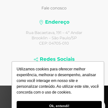
Fale conosco
Endereço
Rua Bacaetava, 191 – 4º Andar
Brooklin – São Paulo/SP
CEP: 04705-010
Redes Sociais
Utilizamos cookies para oferecer melhor
experiência, melhorar o desempenho, analisar
como você interage em nosso site e
personalizar conteúdo. Ao utilizar este site, você
concorda com o uso de cookies.
© 2022 Todos Direitos Reservados - Agência Next4
Comunicação Digital Ltda.
Ok, entendi!
Desde 2005 até hoje.
In hoc Signus vinces
.