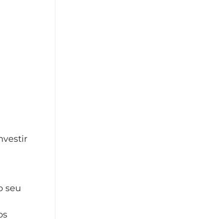
nvestir
o seu
os