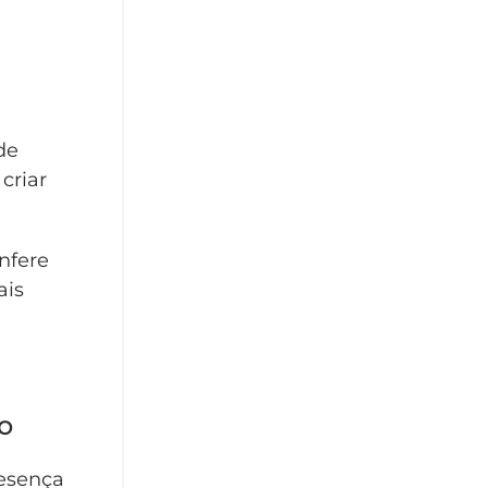
de
criar
nfere
ais
o
resença