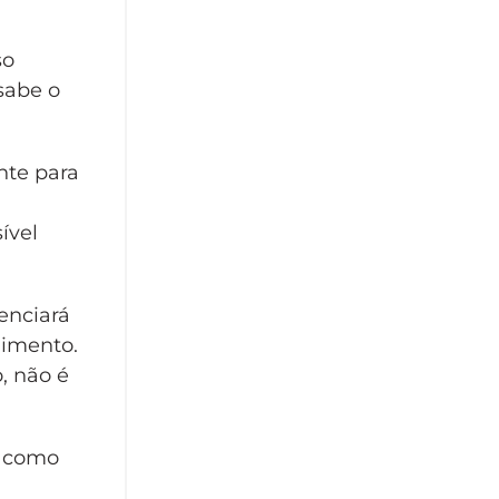
so
sabe o
nte para
ível
enciará
dimento.
, não é
e como