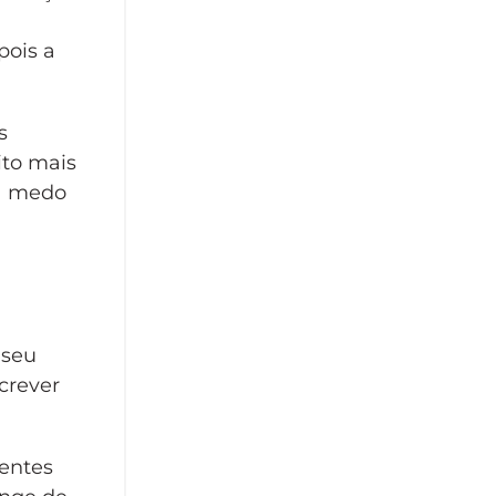
pois a
s
ito mais
ha medo
 seu
crever
nentes