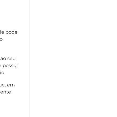
Ele pode
do
 ao seu
e possui
io.
ue, em
iente