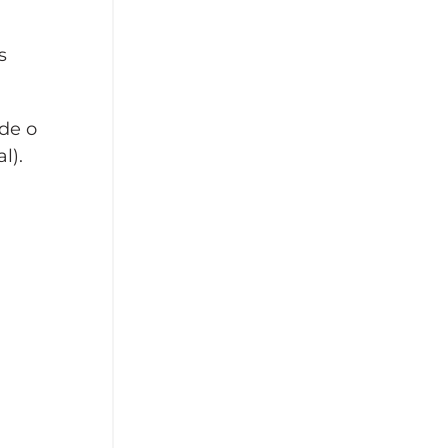
s
sde o
l).