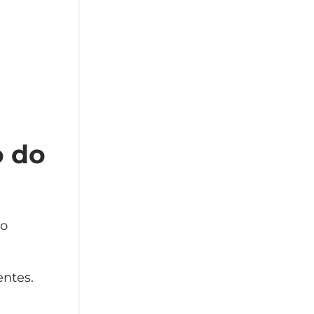
o do
io
entes.