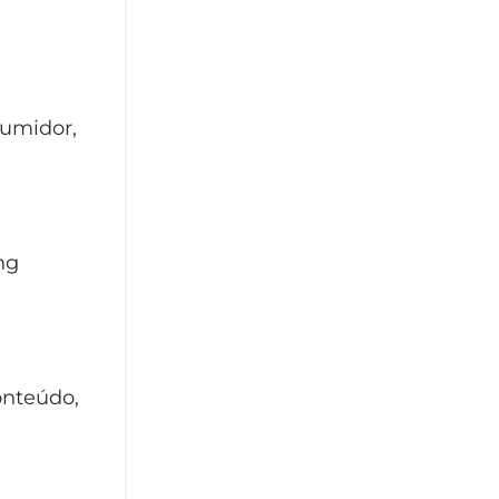
sumidor,
ng
conteúdo,