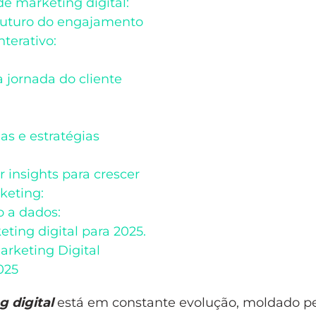
e marketing digital:
 futuro do engajamento
terativo:
 jornada do cliente
as e estratégias
 insights para crescer
keting:
o a dados:
ting digital para 2025.
arketing Digital
025
g digital
está em constante evolução, moldado p