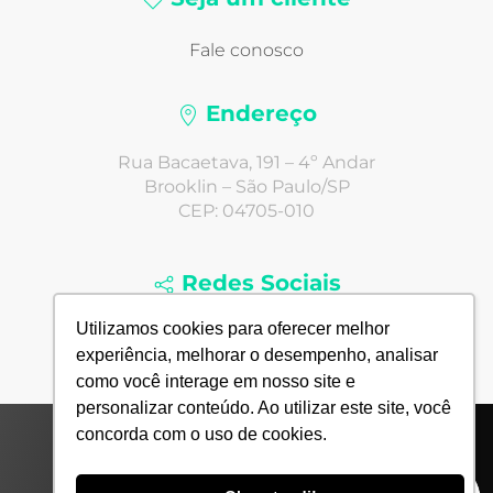
Fale conosco
Endereço
Rua Bacaetava, 191 – 4º Andar
Brooklin – São Paulo/SP
CEP: 04705-010
Redes Sociais
Utilizamos cookies para oferecer melhor
experiência, melhorar o desempenho, analisar
como você interage em nosso site e
personalizar conteúdo. Ao utilizar este site, você
concorda com o uso de cookies.
© 2022 Todos Direitos Reservados - Agência Next4
Comunicação Digital Ltda.