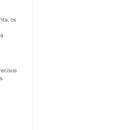
nta, os
,
 à
recisos
s