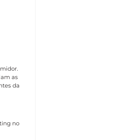
umidor.
ciam as
ntes da
ting no