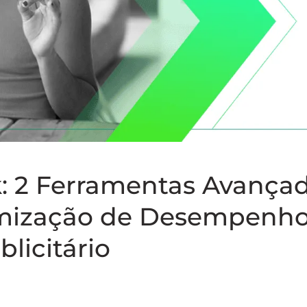
k: 2 Ferramentas Avança
timização de Desempenh
blicitário