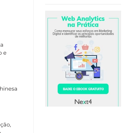
ta
o e
chinesa
ção,
e