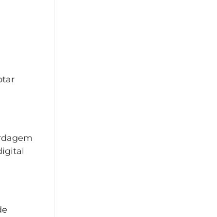
otar
ordagem
igital
de