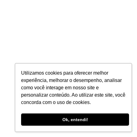
Utilizamos cookies para oferecer melhor
Blog
Inbound Marketing
Marketing de
experiência, melhorar o desempenho, analisar
Performance
Marketing Digital
como você interage em nosso site e
personalizar conteúdo. Ao utilizar este site, você
concorda com o uso de cookies.
Ok, entendi!